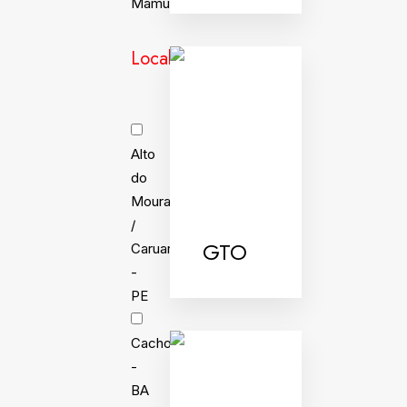
Mamulengo
Localidades
Alto
do
Moura
/
GTO
Caruaru
-
PE
Cachoeira
-
BA