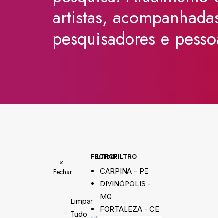
artistas,
acompanhada
pesquisadores
e
pesso
FECHAR FILTRO
FILTRO
×
CARPINA - PE
Fechar
DIVINÓPOLIS -
MG
Limpar
FORTALEZA - CE
Tudo