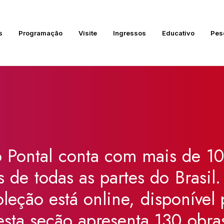
s
Programação
Visite
Ingressos
Educativo
Pes
:
o
Pontal
conta
com
mais
de
10
s
de
todas
as
partes
do
Brasil.
oleção
está
online,
disponível
esta
seção
apresenta
130
obra