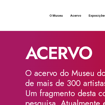
O Museu
Acervo
Exposiçõe
ARCHIVES
ACERVO
O
acervo
do
Museu
d
de
mais
de
300
artista
Um
fragmento
desta
c
pesquisa.
Atualmente