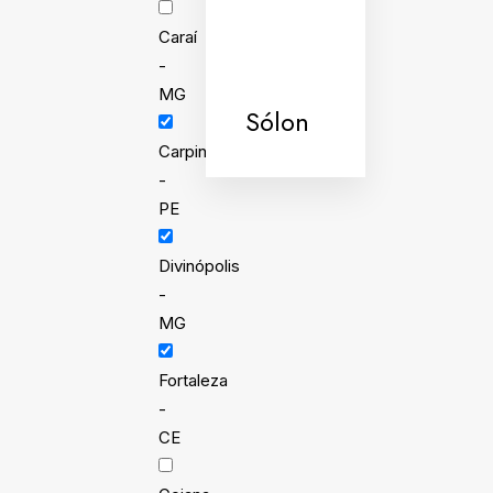
Caraí
-
MG
Sólon
Carpina
-
PE
Divinópolis
-
MG
Fortaleza
-
CE