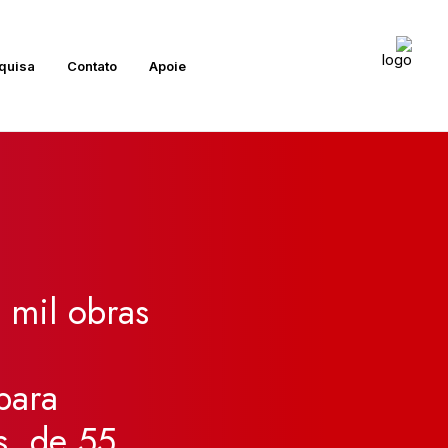
quisa
Contato
Apoie
mil
obras
para
s,
de
55