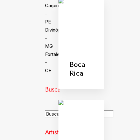
Carpina
-
PE
Divinópolis
-
MG
Fortaleza
Boca
-
Rica
CE
Busca
Artistas