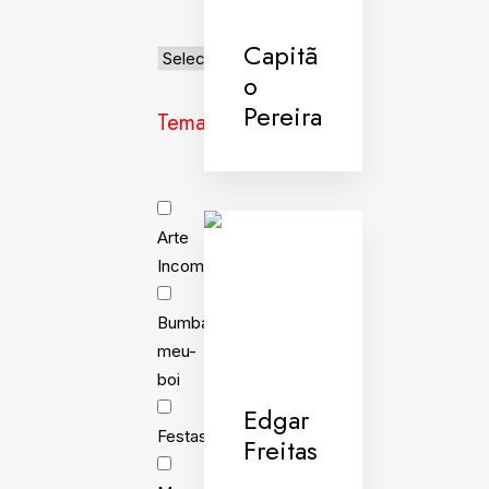
Capitã
o
Pereira
Temas
Arte
Incomum
Bumba-
meu-
boi
Edgar
Festas
Freitas