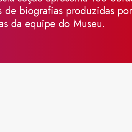
s
de
biografias
produzidas
po
as
da
equipe
do
Museu.