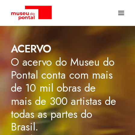
ARCHIVES:
ACERVO
O
acervo
do
Museu
do
Pontal
conta
com
mais
de
10
mil
obras
de
mais
de
300
artistas
de
todas
as
partes
do
Brasil.