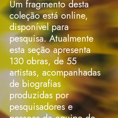
Um
fragmento
desta
coleção
está
online,
disponível
para
pesquisa.
Atualmente
esta
seção
apresenta
130
obras,
de
55
artistas,
acompanhadas
de
biografias
produzidas
por
pesquisadores
e
pessoas
da
equipe
do