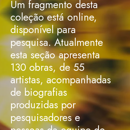
Um
fragmento
desta
coleção
está
online,
disponível
para
pesquisa.
Atualmente
esta
seção
apresenta
130
obras,
de
55
artistas,
acompanhadas
de
biografias
produzidas
por
pesquisadores
e
pessoas
da
equipe
do