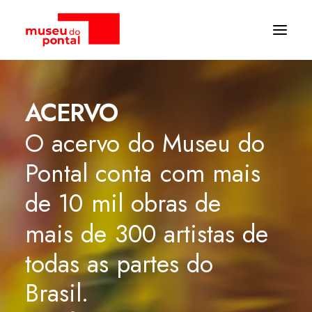
ARCHIVES:
ACERVO
O
acervo
do
Museu
do
Pontal
conta
com
mais
de
10
mil
obras
de
mais
de
300
artistas
de
todas
as
partes
do
Brasil.