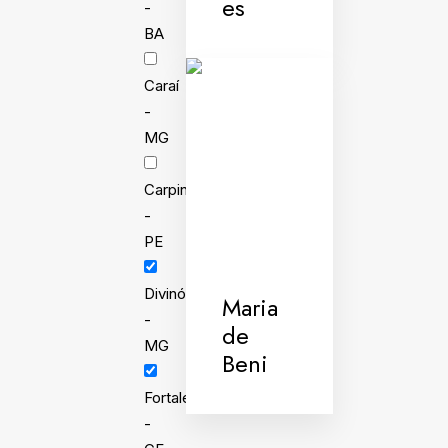
es
-
BA
Caraí
-
MG
Carpina
-
PE
Divinópolis
Maria
-
de
MG
Beni
Fortaleza
-