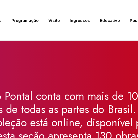
s
Programação
Visite
Ingressos
Educativo
Pes
:
o
Pontal
conta
com
mais
de
10
s
de
todas
as
partes
do
Brasil.
oleção
está
online,
disponível
esta
seção
apresenta
130
obra