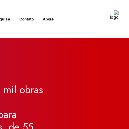
quisa
Contato
Apoie
mil
obras
para
s,
de
55