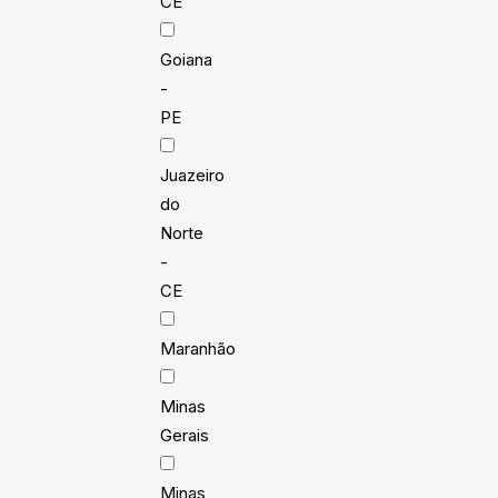
CE
Goiana
-
PE
Juazeiro
do
Norte
-
CE
Maranhão
Minas
Gerais
Minas