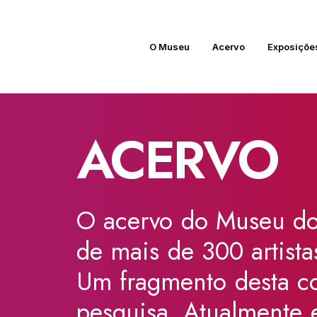
O Museu
Acervo
Exposiçõe
ARCHIVES
ACERVO
O
acervo
do
Museu
d
de
mais
de
300
artista
Um
fragmento
desta
c
pesquisa.
Atualmente