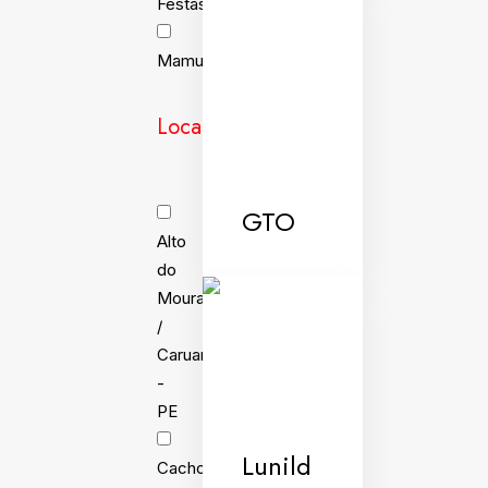
Festas
Mamulengo
Localidades
GTO
Alto
do
Moura
/
Caruaru
-
PE
Lunild
Cachoeira