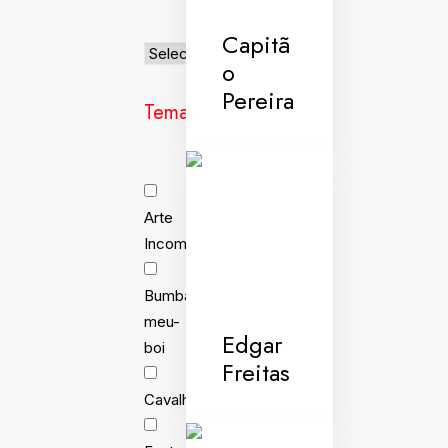
Capitã
o
Pereira
Temas
Arte
Incomum
Bumba-
meu-
Edgar
boi
Freitas
Cavalhada