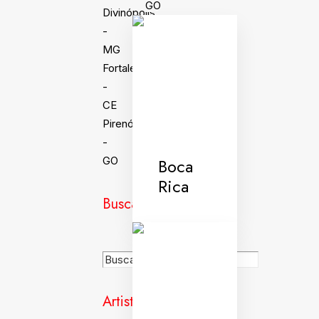
GO
Divinópolis
-
MG
Fortaleza
-
CE
Pirenópolis
-
Boca
GO
Rica
Busca
Artistas