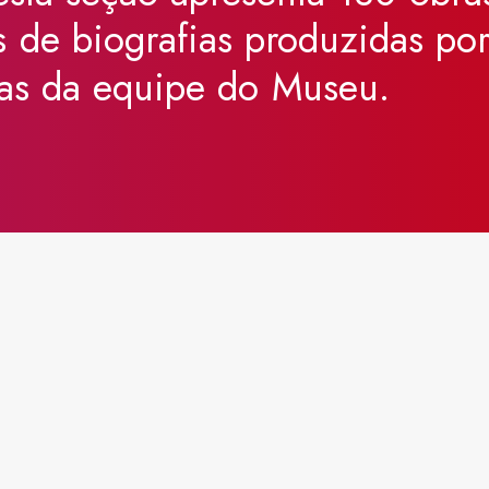
s
de
biografias
produzidas
po
as
da
equipe
do
Museu.