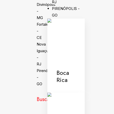
RJ
Divinópolis
PIRENÓPOLIS -
-
GO
MG
Fortaleza
-
CE
Nova
Iguaçu
-
RJ
Boca
Pirenópolis
-
Rica
GO
Busca