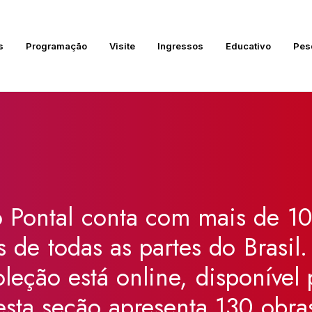
s
Programação
Visite
Ingressos
Educativo
Pes
:
o
Pontal
conta
com
mais
de
10
s
de
todas
as
partes
do
Brasil.
oleção
está
online,
disponível
esta
seção
apresenta
130
obra