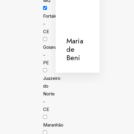
MG
Fortaleza
-
CE
Maria
de
Goiana
-
Beni
PE
Juazeiro
do
Norte
-
CE
Maranhão