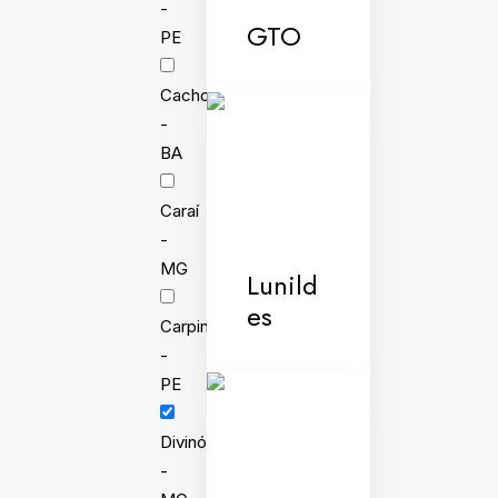
-
GTO
PE
Cachoeira
-
BA
Caraí
-
MG
Lunild
es
Carpina
-
PE
Divinópolis
-