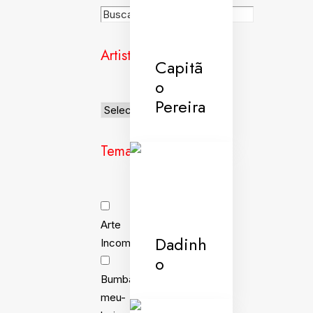
Artistas
Capitã
o
Pereira
Temas
Arte
Dadinh
Incomum
o
Bumba-
meu-