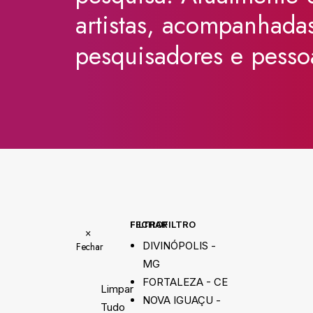
artistas,
acompanhada
pesquisadores
e
pesso
FECHAR FILTRO
FILTRO
×
DIVINÓPOLIS -
Fechar
MG
FORTALEZA - CE
Limpar
NOVA IGUAÇU -
Tudo