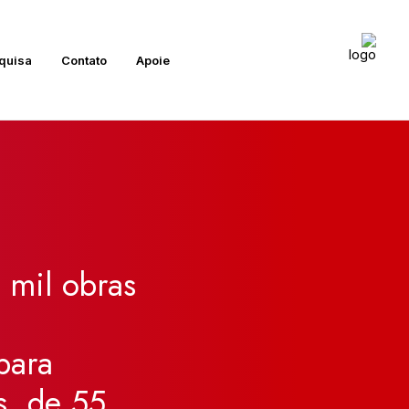
quisa
Contato
Apoie
mil
obras
para
s,
de
55