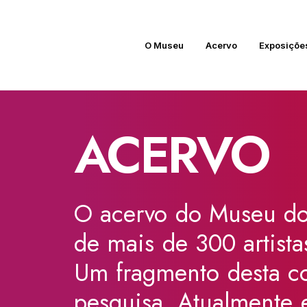
O Museu
Acervo
Exposiçõe
ARCHIVES
ACERVO
O
acervo
do
Museu
d
de
mais
de
300
artista
Um
fragmento
desta
c
pesquisa.
Atualmente