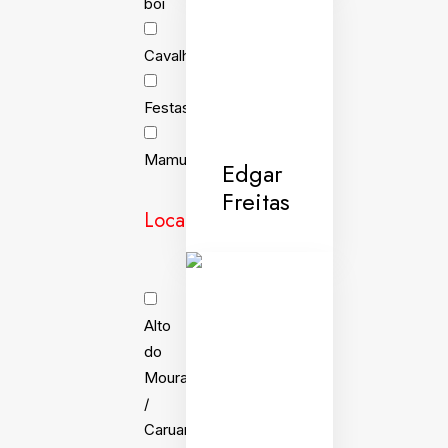
boi
Cavalhada
Festas
Mamulengo
Edgar
Freitas
Localidades
Alto
do
Moura
/
Caruaru