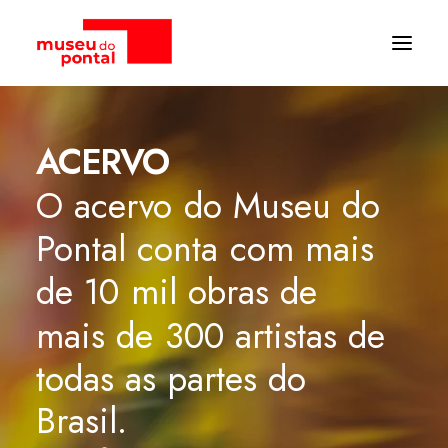
ARCHIVES:
ACERVO
O
acervo
do
Museu
do
Pontal
conta
com
mais
de
10
mil
obras
de
mais
de
300
artistas
de
todas
as
partes
do
Brasil.