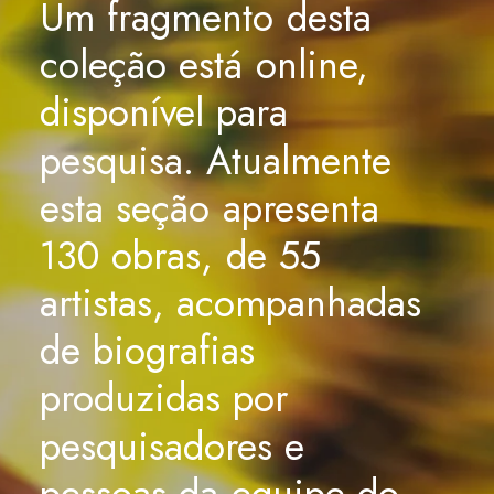
Um
fragmento
desta
coleção
está
online,
disponível
para
pesquisa.
Atualmente
esta
seção
apresenta
130
obras,
de
55
artistas,
acompanhadas
de
biografias
produzidas
por
pesquisadores
e
pessoas
da
equipe
do