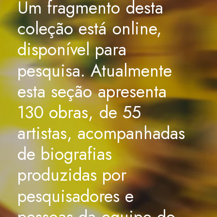
Um
fragmento
desta
coleção
está
online,
disponível
para
pesquisa.
Atualmente
esta
seção
apresenta
130
obras,
de
55
artistas,
acompanhadas
de
biografias
produzidas
por
pesquisadores
e
pessoas
da
equipe
do