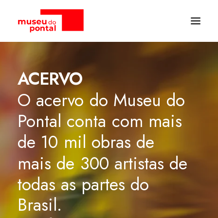
ARCHIVES:
ACERVO
O
acervo
do
Museu
do
Pontal
conta
com
mais
de
10
mil
obras
de
mais
de
300
artistas
de
todas
as
partes
do
Brasil.