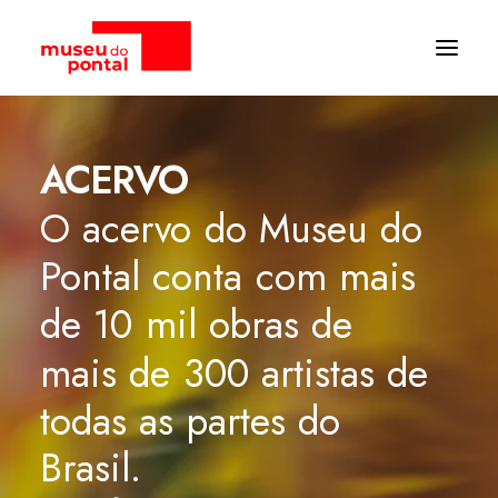
ARCHIVES:
ACERVO
O
acervo
do
Museu
do
Pontal
conta
com
mais
de
10
mil
obras
de
mais
de
300
artistas
de
todas
as
partes
do
Brasil.