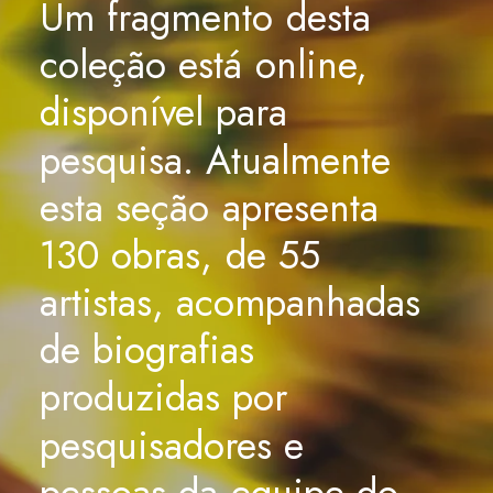
Um
fragmento
desta
coleção
está
online,
disponível
para
pesquisa.
Atualmente
esta
seção
apresenta
130
obras,
de
55
artistas,
acompanhadas
de
biografias
produzidas
por
pesquisadores
e
pessoas
da
equipe
do