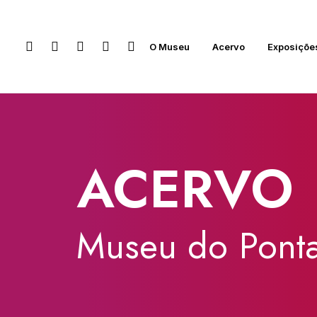
O Museu
Acervo
Exposiçõe
ACERVO
Museu
do
Ponta