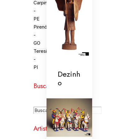
Carpina
-
PE
Pirenópolis
-
GO
Teresina
-
PI
Dezinh
o
Busca
Artistas