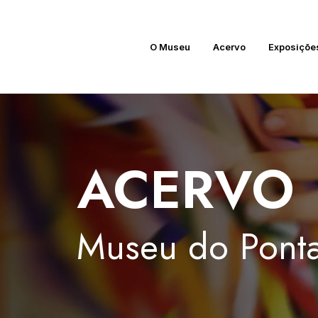
O Museu
Acervo
Exposiçõe
ACERVO
Museu
do
Ponta