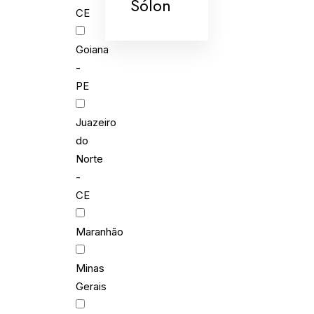
Sólon
CE
Goiana
-
PE
Juazeiro
do
Norte
-
CE
Maranhão
Minas
Gerais