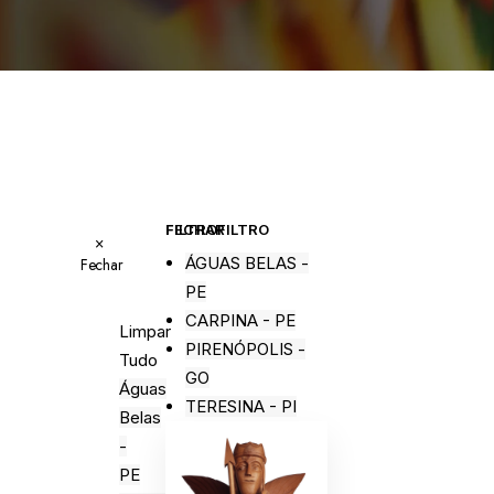
FECHAR FILTRO
FILTRO
×
ÁGUAS BELAS -
Fechar
PE
CARPINA - PE
Limpar
PIRENÓPOLIS -
Tudo
GO
Águas
TERESINA - PI
Belas
-
PE