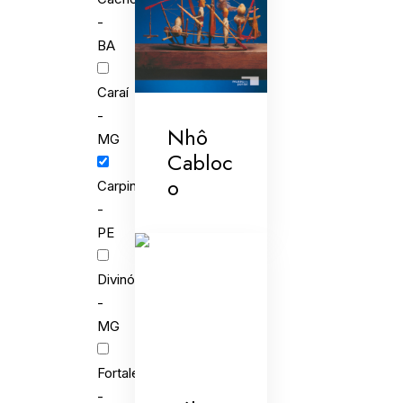
-
BA
Caraí
-
Nhô
MG
Cabloc
o
Carpina
-
PE
Divinópolis
-
MG
Fortaleza
-