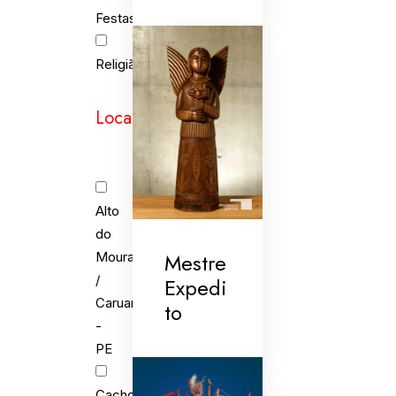
Festas
Religião
Localidades
Alto
do
Mestre
Moura
/
Expedi
Caruaru
to
-
PE
Cachoeira