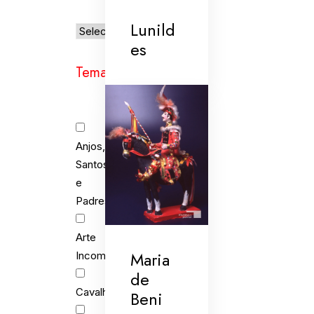
Lunild
es
Temas
Anjos,
Santos
e
Padres
Arte
Maria
Incomum
de
Cavalhada
Beni