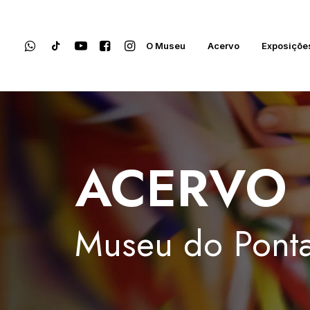
O Museu
Acervo
Exposiçõe
ACERVO
Museu
do
Ponta