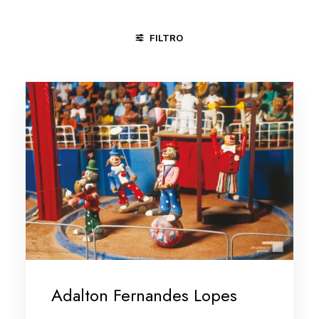
FILTRO
ÁGUAS BELAS - PE
CACHOEIRA - BA
GOIANA - PE
M
Adalton Fernandes Lopes