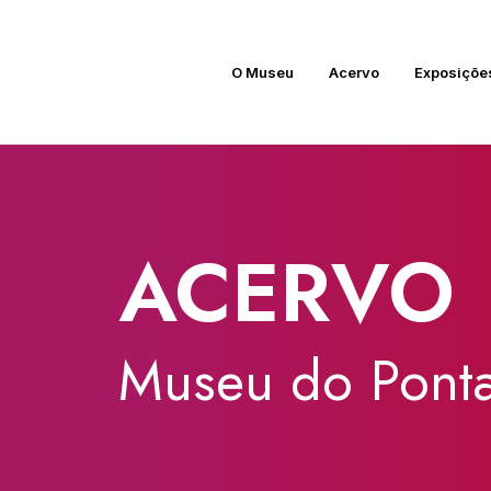
O Museu
Acervo
Exposiçõe
ACERVO
Museu
do
Ponta