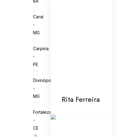
BA
Caraí
-
MG
Carpina
-
PE
Divinópolis
-
MG
Rita Ferreira
Fortaleza
-
CE