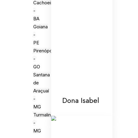
Cachoeira
-
BA
Goiana
-
PE
Pirenópolis
-
GO
Santana
de
Araçuaí
Dona Isabel
-
MG
Turmalina
-
MG