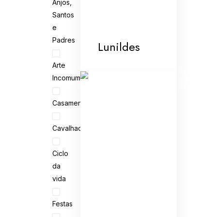
Anjos,
Santos
e
Padres
Lunildes
Arte
Incomum
Casamento
Cavalhada
Ciclo
da
vida
Festas