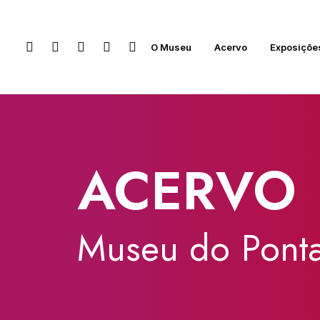
O Museu
Acervo
Exposiçõe
ACERVO
Museu
do
Ponta