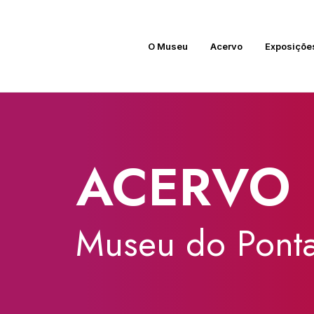
O Museu
Acervo
Exposiçõe
ACERVO
Museu
do
Ponta