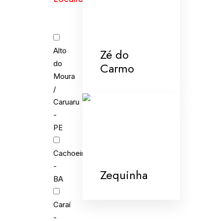
Alto
Zé do
do
Carmo
Moura
/
Caruaru
-
PE
Cachoeira
-
Zequinha
BA
Caraí
-