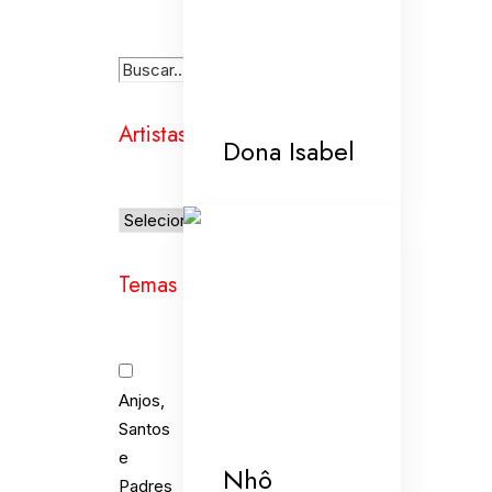
Artistas
Dona Isabel
Temas
Anjos,
Santos
e
Nhô
Padres