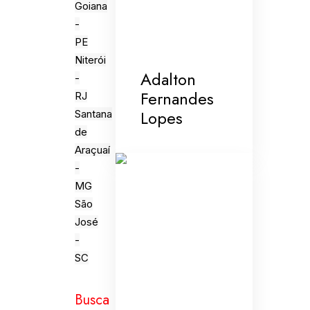
Goiana
-
PE
Niterói
Adalton
-
Fernandes
RJ
Lopes
Santana
de
Araçuaí
-
MG
São
José
-
SC
Busca