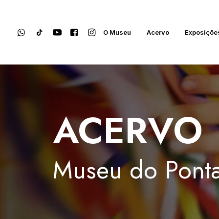
O Museu
Acervo
Exposiçõe
ACERVO
Museu
do
Ponta