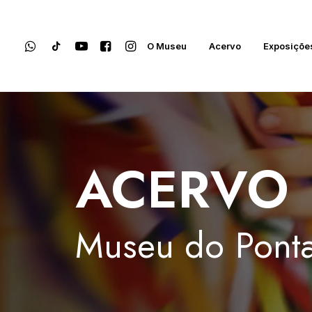
O Museu
Acervo
Exposiçõe
ACERVO
Museu
do
Ponta