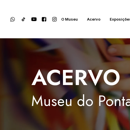
O Museu
Acervo
Exposiçõe
ACERVO
Museu
do
Ponta