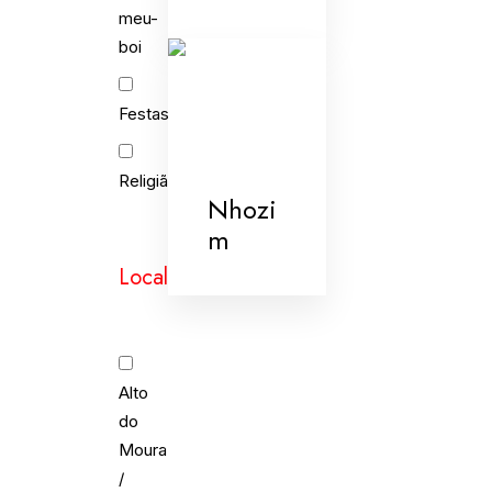
meu-
boi
Festas
Religião
Nhozi
m
Localidades
Alto
do
Moura
/