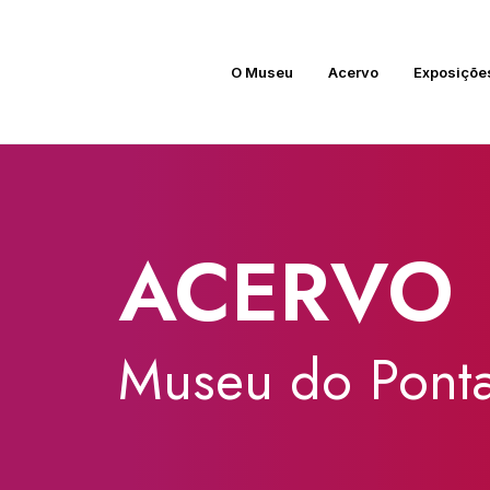
O Museu
Acervo
Exposiçõe
ACERVO
Museu
do
Ponta