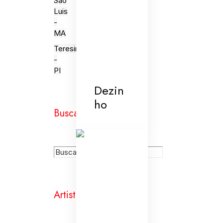
São
Luis
-
MA
Teresina
-
PI
Dezin
ho
Busca
Artistas