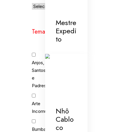
Mestre
Expedi
Temas
to
Anjos,
Santos
e
Padres
Arte
Nhô
Incomum
Cablo
co
Bumba-