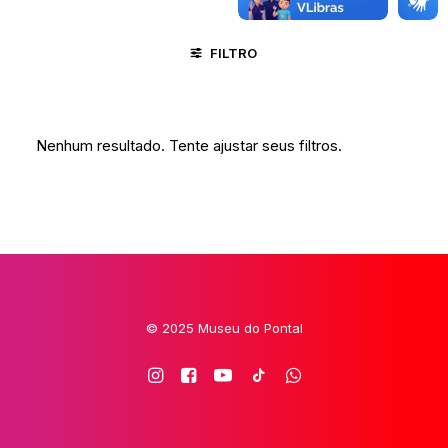
FILTRO
ALTO DO MOURA / CARUARU - PE
BUMBA-MEU-BOI
CIC
Nenhum resultado. Tente ajustar seus filtros.
© 2025 Museu do Pontal