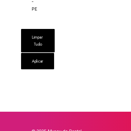
-
PE
Limpar 
Tudo
Aplicar