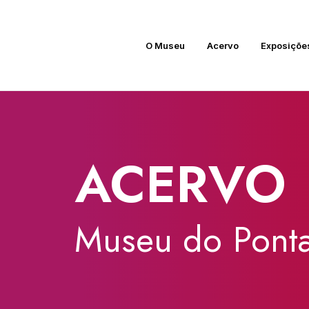
O Museu
Acervo
Exposiçõe
ACERVO
Museu
do
Ponta