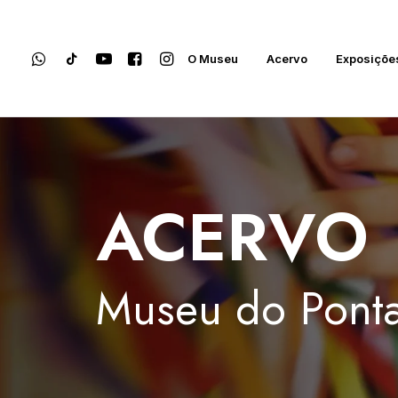
O Museu
Acervo
Exposiçõe
ACERVO
Museu
do
Ponta