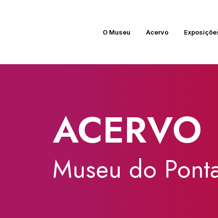
O Museu
Acervo
Exposiçõe
ACERVO
Museu
do
Ponta