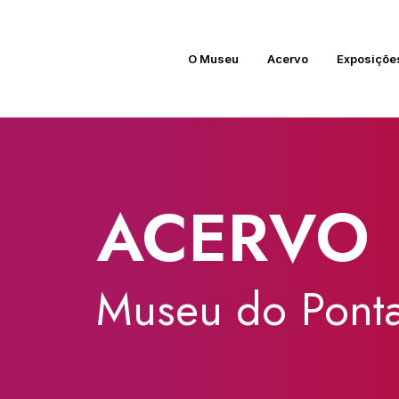
O Museu
Acervo
Exposiçõe
ACERVO
Museu
do
Ponta