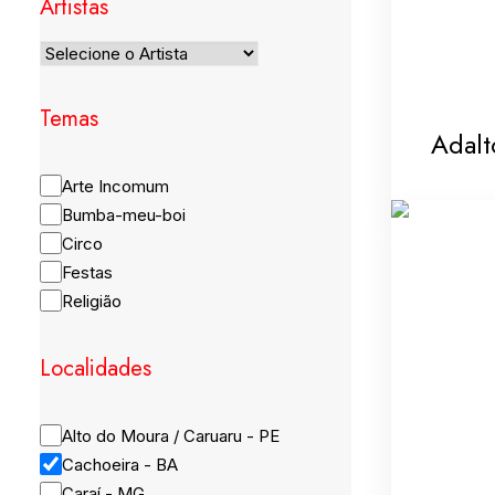
Artistas
Temas
Adalt
Arte Incomum
Bumba-meu-boi
Circo
Festas
Religião
Localidades
Alto do Moura / Caruaru - PE
Cachoeira - BA
Caraí - MG