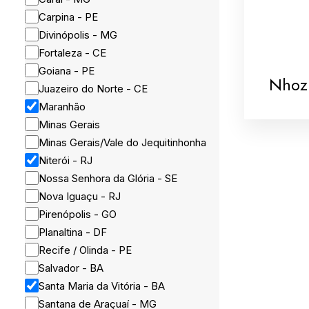
Carpina - PE
Divinópolis - MG
Fortaleza - CE
Goiana - PE
Nhoz
Juazeiro do Norte - CE
Maranhão
Minas Gerais
Minas Gerais/Vale do Jequitinhonha
Niterói - RJ
Nossa Senhora da Glória - SE
Nova Iguaçu - RJ
Pirenópolis - GO
Planaltina - DF
Recife / Olinda - PE
Salvador - BA
Santa Maria da Vitória - BA
Santana de Araçuaí - MG