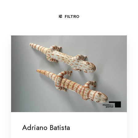
FILTRO
CACHOEIRA - BA
DIVINÓPOLIS - MG
MARANHÃO
M
Adriano Batista