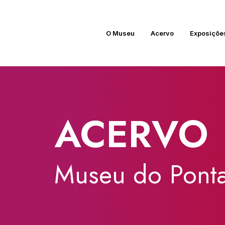
O Museu
Acervo
Exposiçõe
ACERVO
Museu
do
Ponta