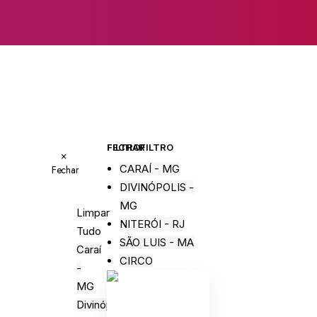
FECHAR FILTRO
FILTRO
×
CARAÍ - MG
Fechar
DIVINÓPOLIS -
MG
Limpar
NITERÓI - RJ
Tudo
SÃO LUIS - MA
Caraí
CIRCO
-
MG
Divinópolis