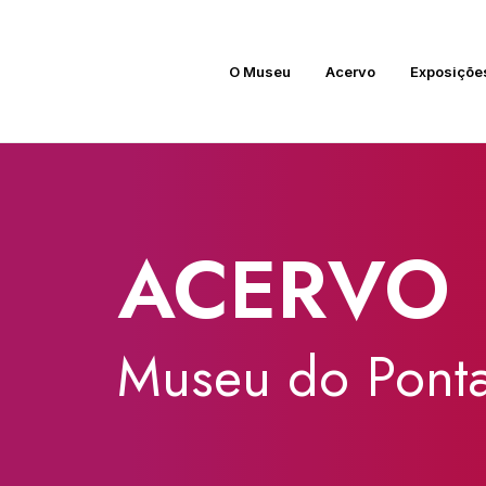
O Museu
Acervo
Exposiçõe
ACERVO
Museu
do
Ponta