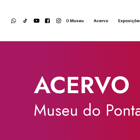
O Museu
Acervo
Exposiçõe
ACERVO
Museu
do
Ponta