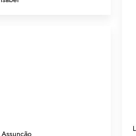
L
 Assunção