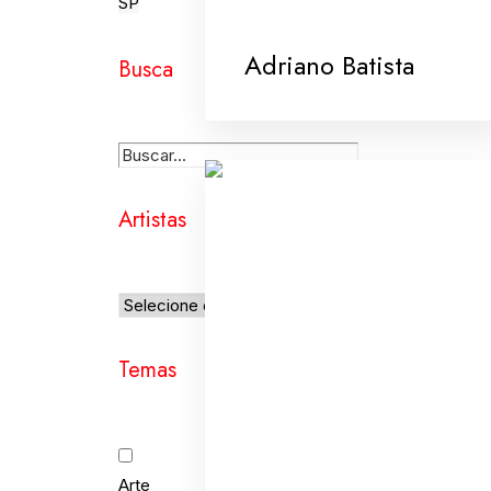
SP
Adriano Batista
Busca
Artistas
Temas
Arte