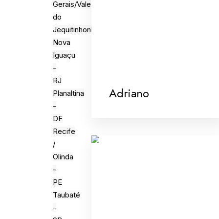
Gerais/Vale
do
Jequitinhonha
Nova
Iguaçu
-
RJ
Adriano
Planaltina
-
DF
Recife
/
Olinda
-
PE
Taubaté
-