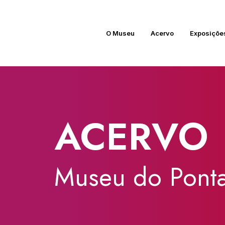
O Museu
Acervo
Exposiçõe
ACERVO
Museu
do
Ponta