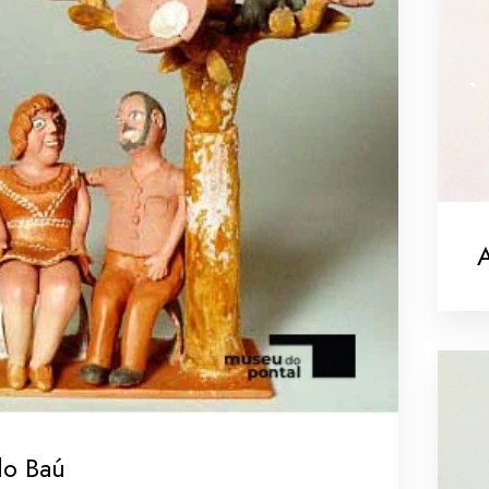
A
do Baú