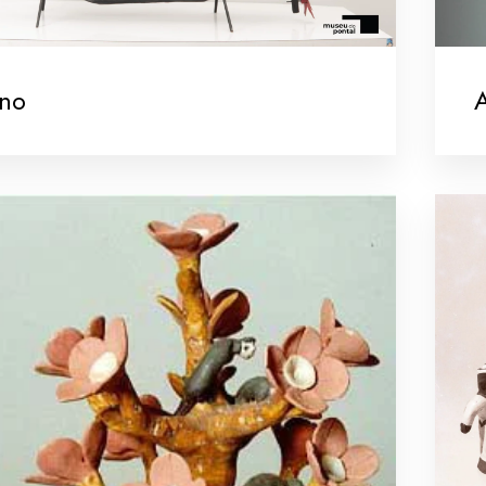
ano
A