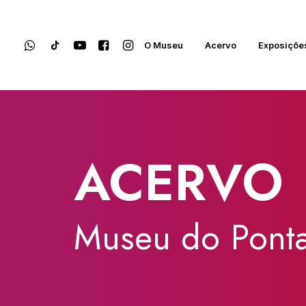
O Museu
Acervo
Exposiçõe
ACERVO
Museu
do
Ponta