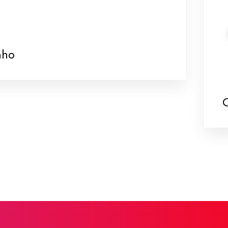
nho
C