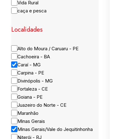
Vida Rural
caça e pesca
Localidades
Alto do Moura / Caruaru - PE
Cachoeira - BA
Caraí - MG
Carpina - PE
Divinópolis - MG
Fortaleza - CE
Goiana - PE
Juazeiro do Norte - CE
Maranhão
Minas Gerais
Minas Gerais/Vale do Jequitinhonha
Niterói - RJ