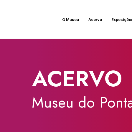
O Museu
Acervo
Exposiçõe
ACERVO
Museu
do
Ponta