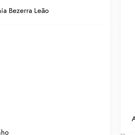
ia Bezerra Leão
A
nho