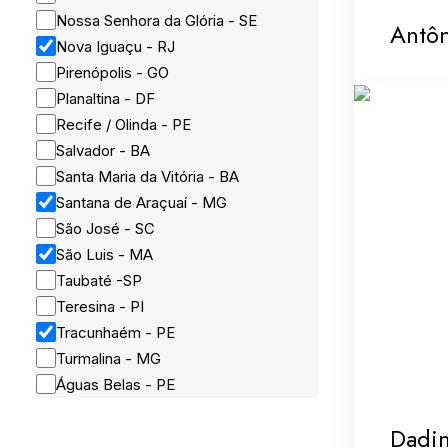
Nossa Senhora da Glória - SE
Antôn
Nova Iguaçu - RJ
Pirenópolis - GO
Planaltina - DF
Recife / Olinda - PE
Salvador - BA
Santa Maria da Vitória - BA
Santana de Araçuaí - MG
São José - SC
São Luis - MA
Taubaté -SP
Teresina - PI
Tracunhaém - PE
Turmalina - MG
Águas Belas - PE
Dadi