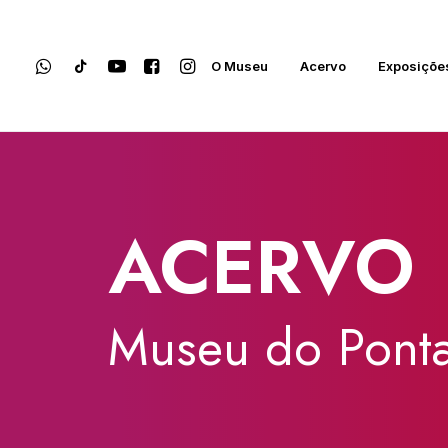
O Museu
Acervo
Exposiçõe
ACERVO
Museu
do
Ponta