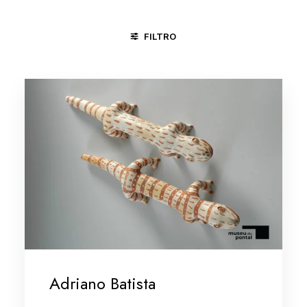
FILTRO
CARPINA - PE
DIVINÓPOLIS - MG
MARANHÃO
MINA
Adriano Batista