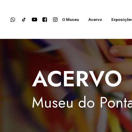
O Museu
Acervo
Exposiçõe
ACERVO
Museu
do
Ponta