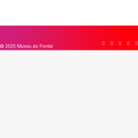
© 2025 Museu do Pontal
×
 Fechar
Limpar Tudo
Divinópolis - MG
Juazeiro do Norte - CE
Minas Gerais/Vale do Jequitinhonha
Nova Iguaçu - RJ
Santa Maria da Vitória - BA
Ciclo da vida