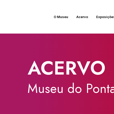
O Museu
Acervo
Exposiçõe
ACERVO
Museu
do
Ponta