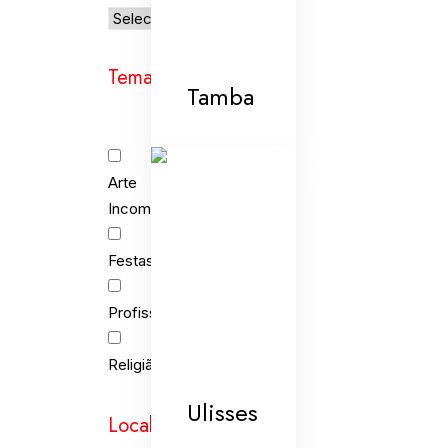
Temas
Tamba
Arte
Incomum
Festas
Profissões
Religião
Ulisses
Localidades