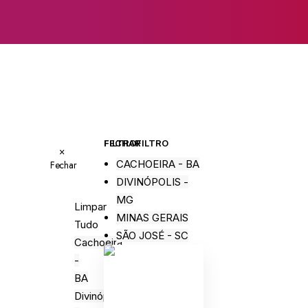
FECHAR FILTRO
FILTRO
×
CACHOEIRA - BA
Fechar
DIVINÓPOLIS -
MG
Limpar
MINAS GERAIS
Tudo
SÃO JOSÉ - SC
Cachoeira
-
BA
Divinópolis