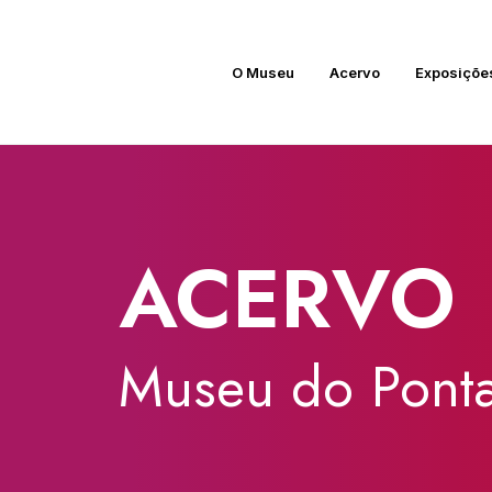
O Museu
Acervo
Exposiçõe
ACERVO
Museu
do
Ponta