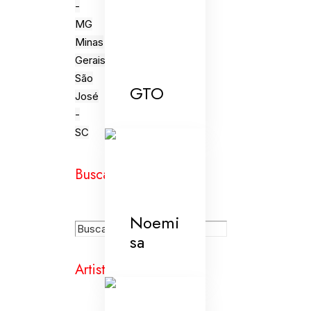
-
MG
Minas
Gerais
São
GTO
José
-
SC
Busca
Noemi
sa
Artistas