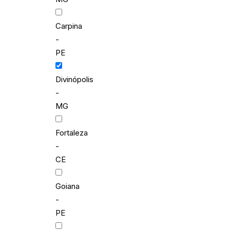
Carpina
-
PE
Divinópolis
-
MG
Fortaleza
-
CE
Goiana
-
PE