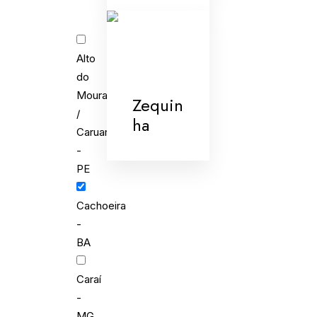
Alto
do
Moura
Zequin
/
ha
Caruaru
-
PE
Cachoeira
-
BA
Caraí
-
MG