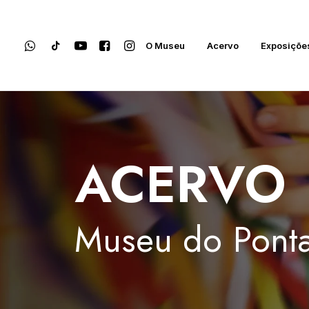
O Museu
Acervo
Exposiçõe
ACERVO
Museu
do
Ponta