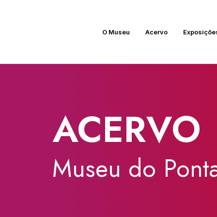
O Museu
Acervo
Exposiçõe
ACERVO
Museu
do
Ponta