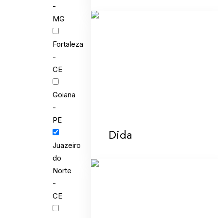
-
MG
Fortaleza
-
CE
Goiana
-
PE
Dida
Juazeiro
do
Norte
-
CE