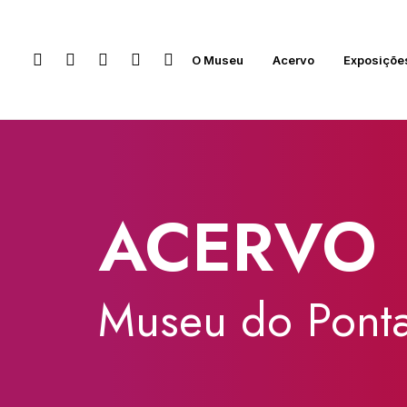
O Museu
Acervo
Exposiçõe
ACERVO
Museu
do
Ponta