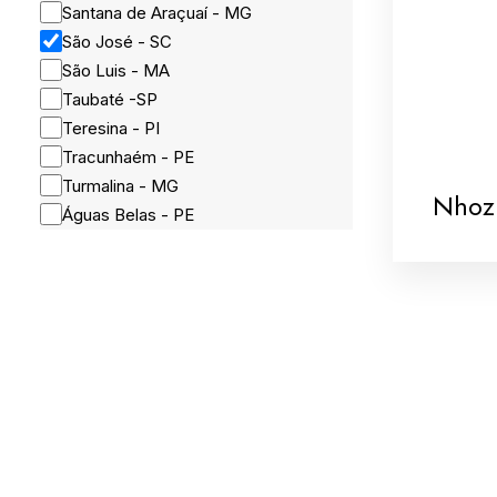
Santana de Araçuaí - MG
São José - SC
São Luis - MA
Taubaté -SP
Teresina - PI
Tracunhaém - PE
Turmalina - MG
Nhoz
Águas Belas - PE