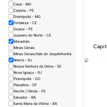
Caraí - MG
Carpina - PE
Divinópolis - MG
Fortaleza - CE
Goiana - PE
Juazeiro do Norte - CE
Maranhão
Capit
Minas Gerais
Minas Gerais/Vale do Jequitinhonha
Niterói - RJ
Nossa Senhora da Glória - SE
Nova Iguaçu - RJ
Pirenópolis - GO
Planaltina - DF
Recife / Olinda - PE
Salvador - BA
Santa Maria da Vitória - BA