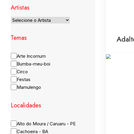
Artistas
Temas
Adalt
Arte Incomum
Bumba-meu-boi
Circo
Festas
Mamulengo
Localidades
Alto do Moura / Caruaru - PE
Cachoeira - BA