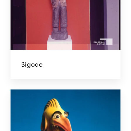
Bigode