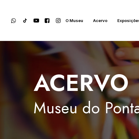
O Museu
Acervo
Exposiçõe
ACERVO
Museu
do
Ponta