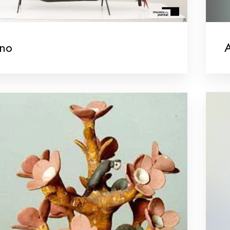
ano
A