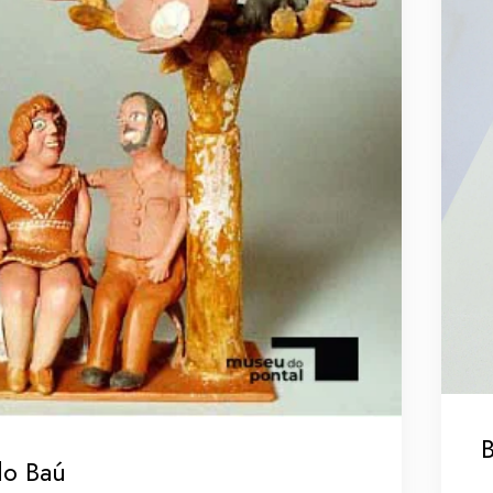
B
do Baú