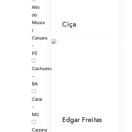
Alto
do
Ciça
Moura
/
Caruaru
-
PE
Cachoeira
-
BA
Caraí
-
MG
Edgar Freitas
Carpina