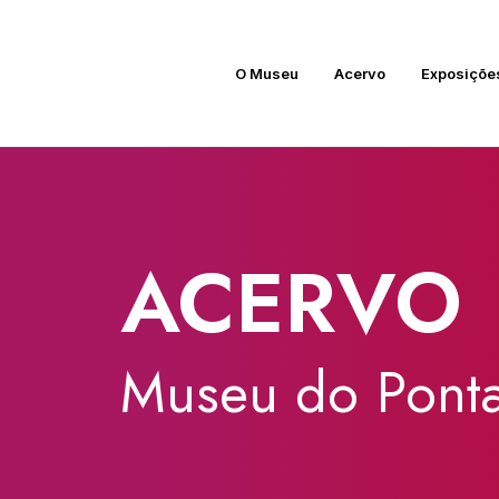
O Museu
Acervo
Exposiçõe
ACERVO
Museu
do
Ponta