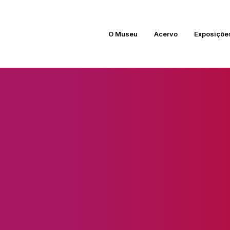
O Museu
Acervo
Exposiçõe