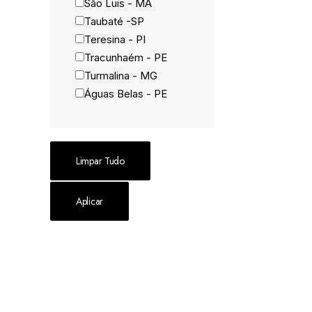
São Luis - MA
Taubaté -SP
Teresina - PI
Tracunhaém - PE
Turmalina - MG
Águas Belas - PE
Boc
Limpar Tudo
Aplicar