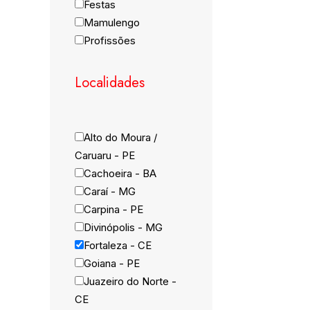
Festas
Ad
Mamulengo
Profissões
Localidades
Alto do Moura /
Caruaru - PE
Cachoeira - BA
Caraí - MG
Carpina - PE
Divinópolis - MG
Fortaleza - CE
Goiana - PE
Juazeiro do Norte -
CE