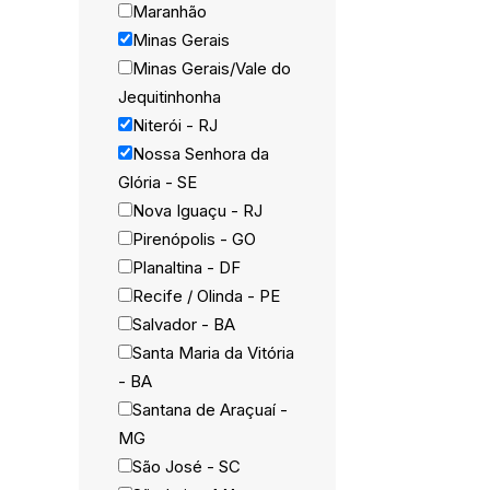
Maranhão
Minas Gerais
Minas Gerais/Vale do
Jequitinhonha
Niterói - RJ
Nossa Senhora da
Glória - SE
Nova Iguaçu - RJ
Pirenópolis - GO
Planaltina - DF
Recife / Olinda - PE
Salvador - BA
Santa Maria da Vitória
- BA
Santana de Araçuaí -
MG
São José - SC