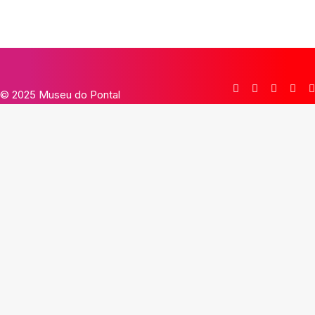
© 2025 Museu do Pontal
×
 Fechar
Limpar Tudo
Fortaleza - CE
Nossa Senhora da Glória - SE
Salvador - BA
Taubaté -SP