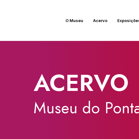
O Museu
Acervo
Exposiçõe
ACERVO
Museu
do
Ponta