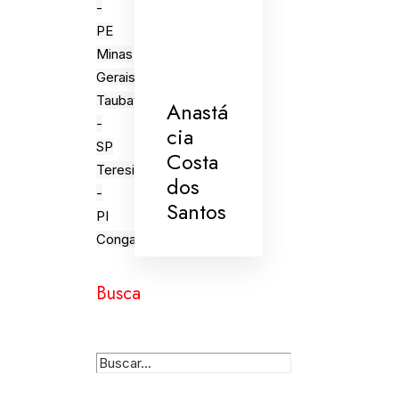
-
PE
Minas
Gerais
Taubaté
Anastá
-
cia
SP
Costa
Teresina
dos
-
Santos
PI
Congada
Busca