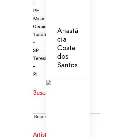
-
PE
Minas
Gerais
Anastá
Taubaté
cia
-
Costa
SP
dos
Teresina
Santos
-
PI
Busca
Artistas