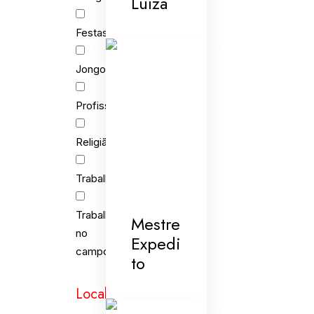
Luíza
Festas
Jongo
Profissões
Religião
Trabalho
Trabalho
Mestre
no
Expedi
campo
to
Localidades