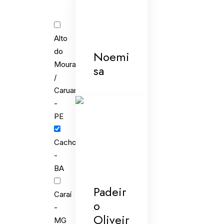
Alto
do
Noemi
Moura
sa
/
Caruaru
-
PE
Cachoeira
-
BA
Padeir
Caraí
o
-
Oliveir
MG