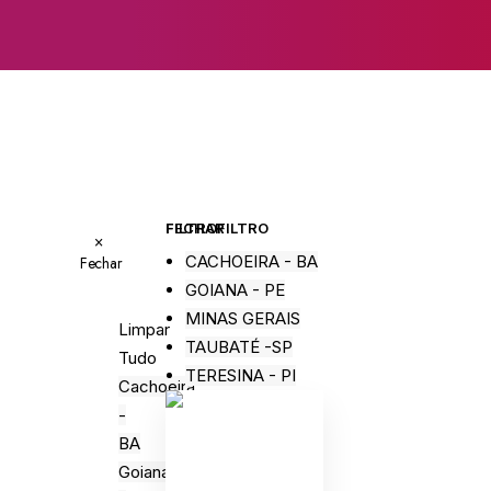
FECHAR FILTRO
FILTRO
×
CACHOEIRA - BA
Fechar
GOIANA - PE
MINAS GERAIS
Limpar
TAUBATÉ -SP
Tudo
TERESINA - PI
Cachoeira
-
BA
Goiana