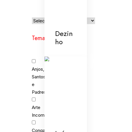
Dezin
Temas
ho
Anjos,
Santos
e
Padres
Arte
Incomum
Congada