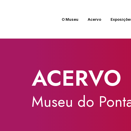
O Museu
Acervo
Exposiçõe
ACERVO
Museu
do
Ponta