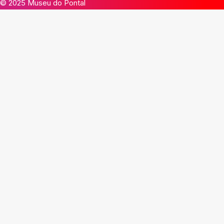
© 2025 Museu do Pontal
×
 Fechar
Limpar Tudo
Goiana - PE
Minas Gerais/Vale do Jequitinhonha
Festas
Busca
Artistas