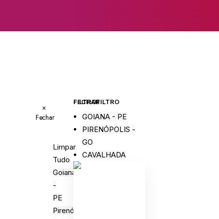
FECHAR FILTRO
FILTRO
×
GOIANA - PE
Fechar
PIRENÓPOLIS -
GO
Limpar
CAVALHADA
Tudo
Goiana
-
PE
Pirenópolis