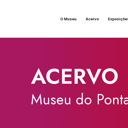
O Museu
Acervo
Exposiçõe
ACERVO
Museu
do
Ponta