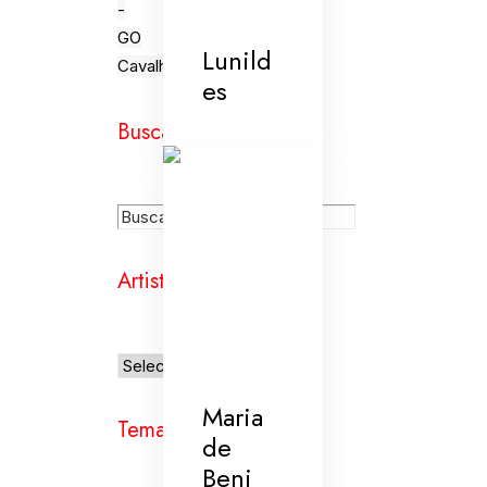
-
GO
Lunild
Cavalhada
es
Busca
Artistas
Maria
Temas
de
Beni