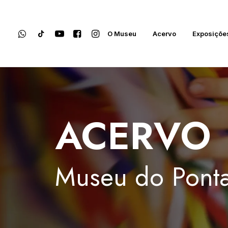
O Museu
Acervo
Exposiçõe
ACERVO
Museu
do
Ponta